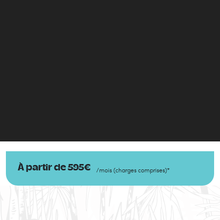
À partir de
595
€
/
mois
(
charges comprises
)
*