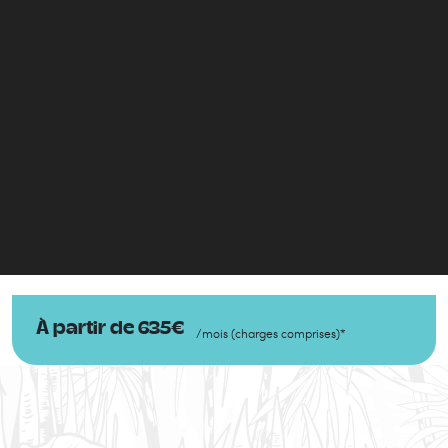
À partir de
635
€
/
mois
(
charges comprises
)
*